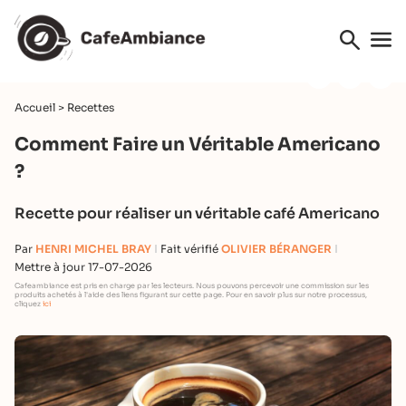
Accueil
>
Recettes
Comment Faire un Véritable Americano
?
Recette pour réaliser un véritable café Americano
Par
HENRI MICHEL BRAY
Fait vérifié
OLIVIER BÉRANGER
Mettre à jour 17-07-2026
Cafeambiance est pris en charge par les lecteurs. Nous pouvons percevoir une commission sur les
produits achetés à l'aide des liens figurant sur cette page. Pour en savoir plus sur notre processus,
cliquez
ici