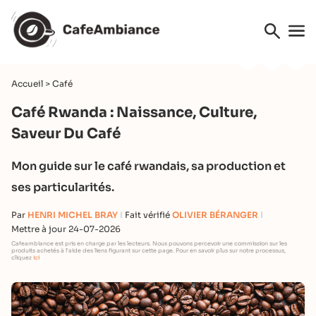
Accueil
>
Café
Café Rwanda : Naissance, Culture,
Saveur Du Café
Mon guide sur le café rwandais, sa production et
ses particularités.
Par
HENRI MICHEL BRAY
Fait vérifié
OLIVIER BÉRANGER
Mettre à jour 24-07-2026
Cafeambiance est pris en charge par les lecteurs. Nous pouvons percevoir une commission sur les
produits achetés à l'aide des liens figurant sur cette page. Pour en savoir plus sur notre processus,
cliquez
ici