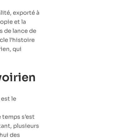
ité, exporté à
opie et la
rs de lance de
le l’histoire
ien, qui
voirien
 est le
e temps s’est
tant, plusieurs
’hui des