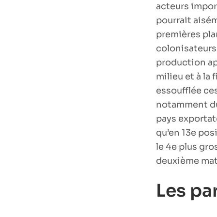
acteurs impor
pourrait aisém
premières plan
colonisateurs
production ap
milieu et à la
essoufflée ce
notamment dur
pays exportate
qu’en 13e posi
le 4e plus gro
deuxième mati
Les par