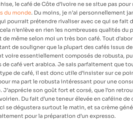
hise, le café de Côte d’Ivoire ne se situe pas pou
és du monde
. Du moins, je n’ai personnellement j
qui pourrait prétendre rivaliser avec ce qui se fait 
cela n’enlève en rien les nombreuses qualités du p
t de même selon moi un très bon café. Tout d’abord
ant de souligner que la plupart des cafés issus de
t voire essentiellement composés de robusta, pu
 de café vert arabica. Je sais parfaitement que t
type de café, il est donc utile d’insister sur ce poi
e pour ma part le robusta intéressant pour une co
 J’apprécie son goût fort et corsé, que l’on retro
voirien. Du fait d’une teneur élevée en caféine de
-ci se dégustera surtout le matin, et sa crème gén
aitement pour la préparation d’un expresso.