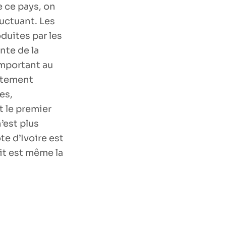
e ce pays, on
luctuant. Les
duites par les
nte de la
important au
entement
es,
t le premier
’est plus
te d’Ivoire est
it est même la