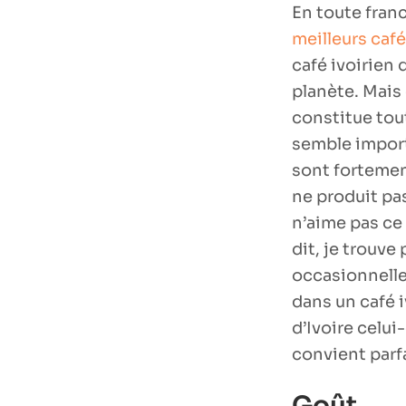
En toute franc
meilleurs caf
café ivoirien 
planète. Mais 
constitue tou
semble import
sont fortemen
ne produit pas
n’aime pas ce 
dit, je trouv
occasionnelle.
dans un café i
d’Ivoire celui
convient parf
Goût