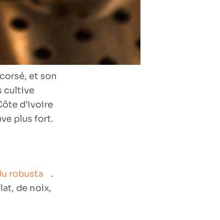
corsé, et son
 cultive
Côte d’Ivoire
ve plus fort.
du robusta
.
at, de noix,