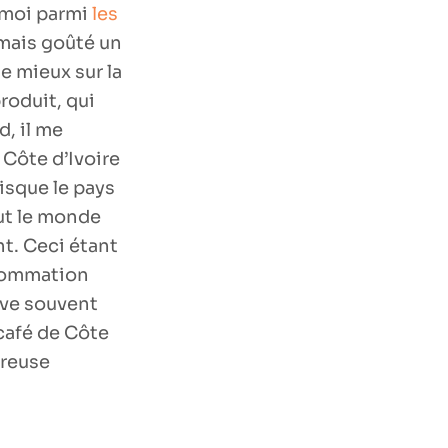
r moi parmi
les
amais goûté un
de mieux sur la
roduit, qui
, il me
 Côte d’Ivoire
isque le pays
out le monde
nt. Ceci étant
nsommation
uve souvent
 café de Côte
éreuse