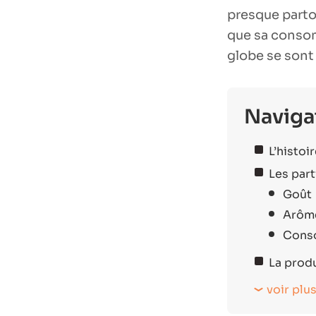
presque parto
que sa consom
globe se sont 
Naviga
L’histoi
Les part
Goût
Arôm
Cons
La prod
voir plu