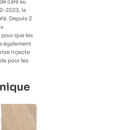
de café au
2-2023, la
fé. Depuis 2
ux
r pour que les
s a également
prise injecte
le pour les
unique