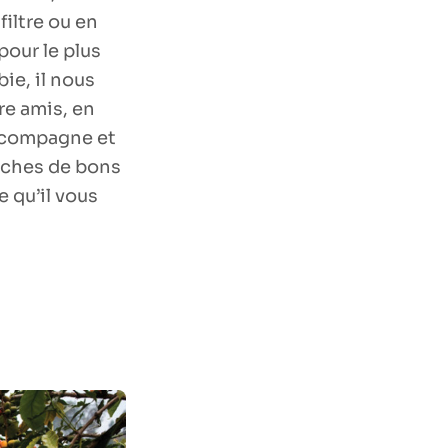
filtre ou en
pour le plus
ie, il nous
re amis, en
accompagne et
oches de bons
e qu’il vous