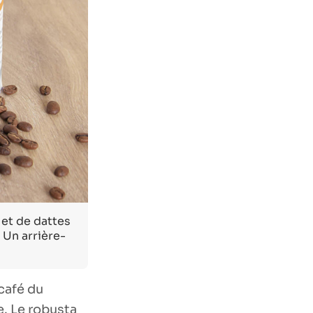
et de dattes
 Un arrière-
 café du
e. Le robusta