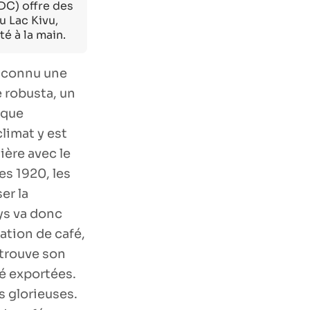
DC) offre des
u Lac Kivu,
é à la main.
 connu une
 robusta, un
ique
limat y est
ière avec le
es 1920, les
er la
ys va donc
ation de café,
etrouve son
é exportées.
 glorieuses.