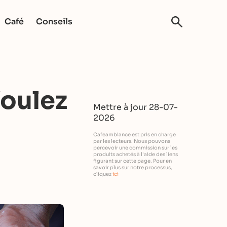
Café
Conseils
Voulez
Mettre à jour 28-07-
2026
Cafeambiance est pris en charge
par les lecteurs. Nous pouvons
percevoir une commission sur les
produits achetés à l'aide des liens
figurant sur cette page. Pour en
savoir plus sur notre processus,
cliquez
ici