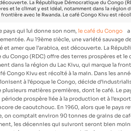
st découverte. La République Démocratique du Congo (R
res et le climat y est idéal, notamment dans la région d
 frontière avec le Rwanda. Le café Congo Kivu est récolt
 pays qui lui donne son nom,
le café du Congo
a
ementée. Au 19ème siècle, une variété sauvage de
é et amer que l’arabica, est découverte. La Républ
du Congo (RDC) offre des terres prospères et le c
nt dans la région du Lac Kivu, qui marque la front
fé Congo Kivu est récolté à la main. Dans les anné
lonisent à l’époque le Congo, décide d’industrialis
 plusieurs matières premières, dont le café. Le pa
période prospère liée à la production et à l’export
ncore de caoutchouc. En 1960, alors que le pays r
 on comptait environ 90 tonnes de grains de caf
nt, les décennies qui suivront seront bien moins