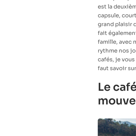
est la deuxièm
capsule, court
grand plaisir 
fait également
famille, avec
rythme nos jo
cafés, je vous 
faut savoir su
Le caf
mouve