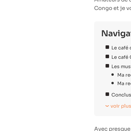
Congo et je vo
Naviga
Le café
Le café
Les mus
Ma re
Ma re
Conclus
voir plu
Avec presque