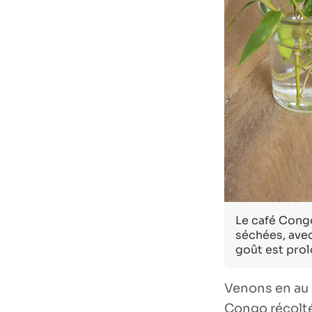
Le café Congo
séchées, avec
goût est prol
Venons en au c
Congo récolté 