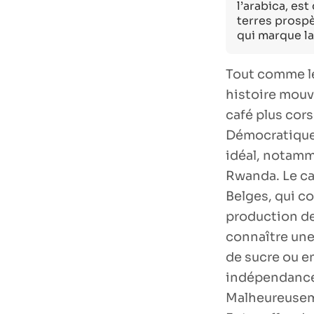
l’arabica, e
terres prospè
qui marque la
Tout comme le
histoire mouv
café plus cors
Démocratique 
idéal, notamme
Rwanda. Le ca
Belges, qui co
production de
connaître une 
de sucre ou e
indépendance,
Malheureuseme