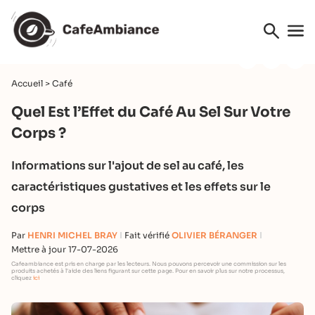
Accueil
>
Café
Quel Est l’Effet du Café Au Sel Sur Votre
Corps ?
Informations sur l'ajout de sel au café, les
caractéristiques gustatives et les effets sur le
corps
Par
HENRI MICHEL BRAY
Fait vérifié
OLIVIER BÉRANGER
Mettre à jour 17-07-2026
Cafeambiance est pris en charge par les lecteurs. Nous pouvons percevoir une commission sur les
produits achetés à l'aide des liens figurant sur cette page. Pour en savoir plus sur notre processus,
cliquez
ici