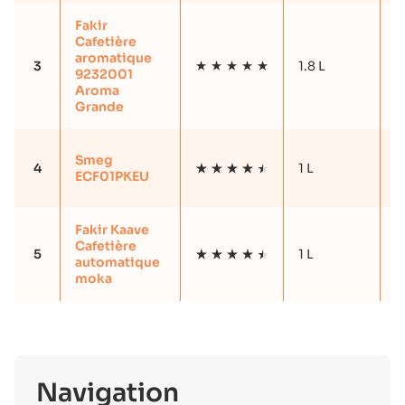
Fakir
Cafetière
aromatique
3
1.8 L
Y
9232001
Aroma
Grande
Smeg
4
1 L
ECF01PKEU
Fakir Kaave
Cafetière
5
1 L
automatique
moka
Navigation