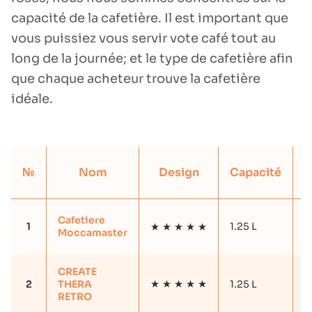
capacité de la cafetière. Il est important que
vous puissiez vous servir vote café tout au
long de la journée; et le type de cafetière afin
que chaque acheteur trouve la cafetière
idéale.
C
№
Nom
Design
Capacité
Cafetiere
1
1.25 L
Y
Moccamaster
CREATE
2
THERA
1.25 L
Y
RETRO