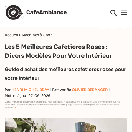
Accueil
>
Machines à Grain
Les 5 Meilleures Cafetieres Roses :
Divers Modèles Pour Votre Intérieur
Guide d'achat des meilleures cafetières roses pour
votre intérieur
Par
HENRI MICHEL BRAY
Fait vérifié
OLIVIER BÉRANGER
Mettre à jour 27-06-2026
Cafeambiance est pris en charge par les lecteurs. Nous pouvons percevoir une commission sur les
produits achetés à l'aide des liens figurant sur cette page. Pour en savoir plus sur notre processus,
cliquez
ici