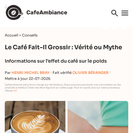
Accueil
>
Conseils
Le Café Fait-Il Grossir : Vérité ou Mythe
Informations sur l'effet du café sur le poids
Par
HENRI MICHEL BRAY
Fait vérifié
OLIVIER BÉRANGER
Mettre à jour 22-07-2026
Cafeambiance est pris en charge par les lecteurs. Nous pouvons percevoir une commission sur les
produits achetés à l'aide des liens figurant sur cette page. Pour en savoir plus sur notre processus,
cliquez
ici