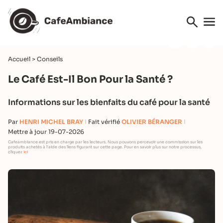
Accueil
>
Conseils
Le Café Est-Il Bon Pour la Santé ?
Informations sur les bienfaits du café pour la santé
Par
HENRI MICHEL BRAY
Fait vérifié
OLIVIER BÉRANGER
Mettre à jour 19-07-2026
Cafeambiance est pris en charge par les lecteurs. Nous pouvons percevoir une commission sur les
produits achetés à l'aide des liens figurant sur cette page. Pour en savoir plus sur notre processus,
cliquez
ici