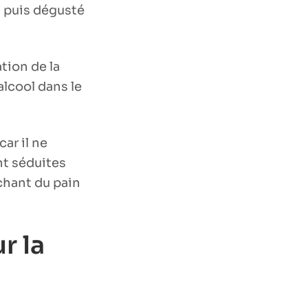
é, puis dégusté
tion de la
alcool dans le
car il ne
nt séduites
chant du pain
r la