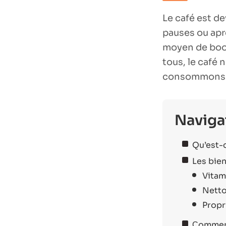
Le café est de
pauses ou aprè
moyen de boos
tous, le café 
consommons 
Naviga
Qu’est-c
Les bien
Vitam
Netto
Propr
Сomment