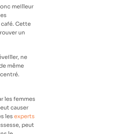
donc meilleur
ues
 café. Cette
trouver un
veiller, ne
ut de même
ncentré.
ar les femmes
 peut causer
ès les
experts
ossesse, peut
ns le