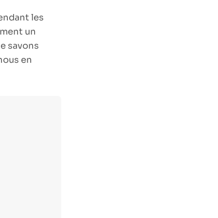
pendant les
lement un
le savons
 nous en