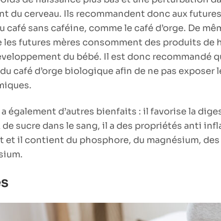
t du cerveau. Ils recommandent donc aux future
café sans caféine, comme le café d’orge. De même
 les futures mères consomment des produits de h
éveloppement du bébé. Il est donc recommandé qu
 café d’orge biologique afin de ne pas exposer l
miques.
a également d’autres bienfaits : il favorise la diges
x de sucre dans le sang, il a des propriétés anti inf
nt et il contient du phosphore, du magnésium, des
ssium.
es