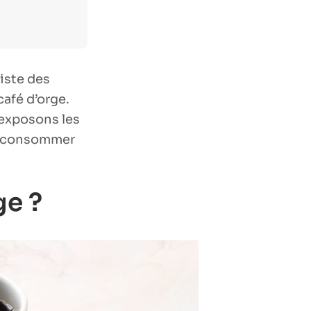
xiste des
café d’orge.
s exposons les
le consommer
ge ?