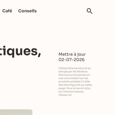
Café
Conseils
tiques,
Mettre à jour
02-07-2026
Cafeambiance est pris en
charge par les lecteurs.
Nous pouvons percevoir
une commission sur les
produits achetés à l'aide
des liens figurant sur cette
page. Pour en savoir plus
sur notre processus,
cliquez
ici