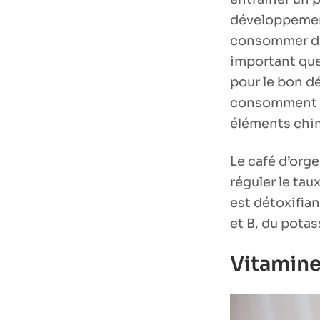
développemen
consommer du 
important que
pour le bon d
consomment du
éléments chi
Le café d’orge 
réguler le tau
est détoxifia
et B, du pota
Vitamin