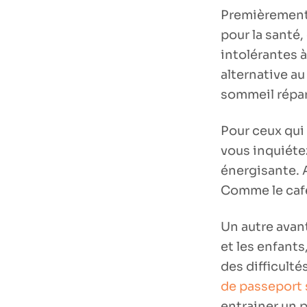
Premièrement, 
pour la santé,
intolérantes 
alternative a
sommeil répar
Pour ceux qui 
vous inquiétez
énergisante. A
Comme le café,
Un autre avan
et les enfants
des difficulté
de passeport 
entrainer un 