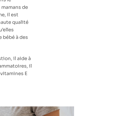
s mamans de
, il est
aute qualité
’elles
e bébé à des
tion, il aide à
lammatoires, il
 vitamines E