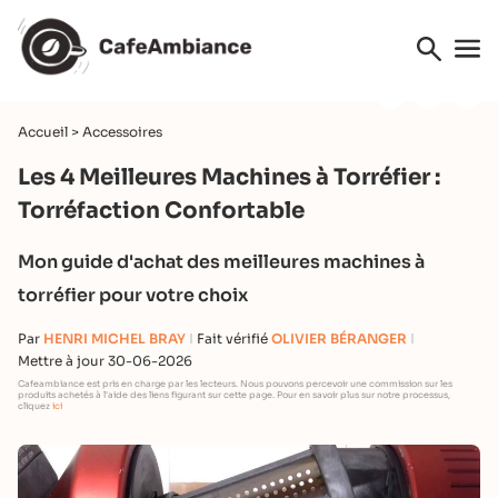
Accueil
>
Accessoires
Les 4 Meilleures Machines à Torréfier :
Torréfaction Confortable
Mon guide d'achat des meilleures machines à
torréfier pour votre choix
Par
HENRI MICHEL BRAY
Fait vérifié
OLIVIER BÉRANGER
Mettre à jour 30-06-2026
Cafeambiance est pris en charge par les lecteurs. Nous pouvons percevoir une commission sur les
produits achetés à l'aide des liens figurant sur cette page. Pour en savoir plus sur notre processus,
cliquez
ici