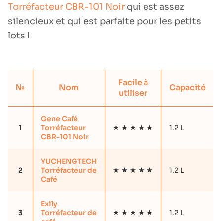
Torréfacteur CBR-101 Noir
qui est assez
silencieux et qui est parfaite pour les petits
lots !
Facile à
№
Nom
Capacité
utiliser
Gene Café
1
Torréfacteur
1.2 L
CBR-101 Noir
YUCHENGTECH
2
Torréfacteur de
1.2 L
Café
Exily
3
Torréfacteur de
1.2 L