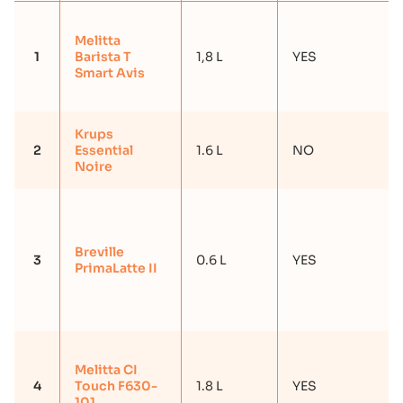
Melitta
1
Barista T
1,8 L
YES
Smart Avis
Krups
2
Essential
1.6 L
NO
Noire
Breville
3
0.6 L
YES
PrimaLatte II
Melitta CI
4
Touch F630-
1.8 L
YES
101