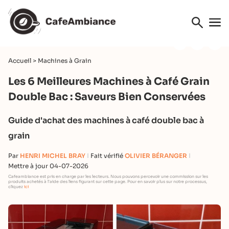
Accueil
>
Machines à Grain
Les 6 Meilleures Machines à Café Grain
Double Bac : Saveurs Bien Conservées
Guide d'achat des machines à café double bac à
grain
Par
HENRI MICHEL BRAY
Fait vérifié
OLIVIER BÉRANGER
Mettre à jour 04-07-2026
Cafeambiance est pris en charge par les lecteurs. Nous pouvons percevoir une commission sur les
produits achetés à l'aide des liens figurant sur cette page. Pour en savoir plus sur notre processus,
cliquez
ici