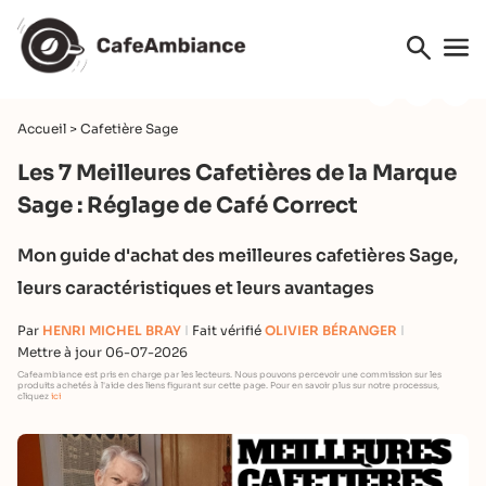
Accueil
>
Cafetière Sage
Les 7 Meilleures Cafetières de la Marque
Sage : Réglage de Café Correct
Mon guide d'achat des meilleures cafetières Sage,
leurs caractéristiques et leurs avantages
Par
HENRI MICHEL BRAY
Fait vérifié
OLIVIER BÉRANGER
Mettre à jour 06-07-2026
Cafeambiance est pris en charge par les lecteurs. Nous pouvons percevoir une commission sur les
produits achetés à l'aide des liens figurant sur cette page. Pour en savoir plus sur notre processus,
cliquez
ici