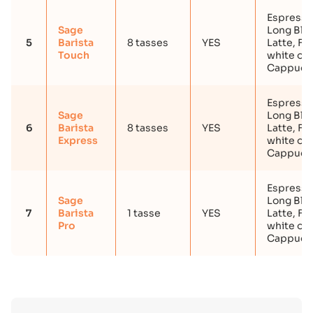
Espresso
Sage
Long Blac
5
Barista
8 tasses
YES
Latte, Fla
Touch
white ou
Cappucc
Espresso
Sage
Long Blac
6
Barista
8 tasses
YES
Latte, Fla
Express
white ou
Cappucc
Espresso
Sage
Long Blac
7
Barista
1 tasse
YES
Latte, Fla
Pro
white ou
Cappucc