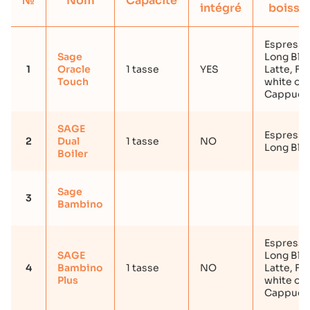
№
Nom
Capacité
intégré
boisso
Espresso
Sage
Long Blac
1
Oracle
1 tasse
YES
Latte, Fla
Touch
white ou
Cappucc
SAGE
Espresso
2
Dual
1 tasse
NO
Long Bla
Boiler
Sage
3
Bambino
Espresso
SAGE
Long Blac
4
Bambino
1 tasse
NO
Latte, Fla
Plus
white ou
Cappucc