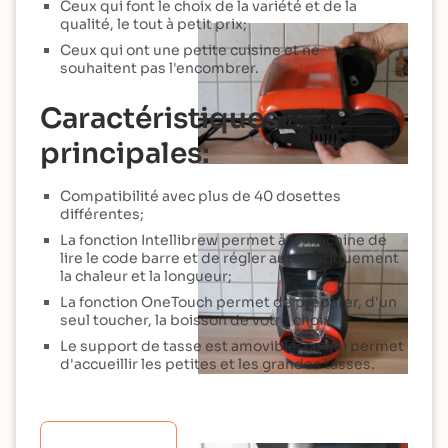
Ceux qui font le choix de la variété et de la
qualité, le tout à petit prix;
Ceux qui ont une petite cuisine et ne
souhaitent pas l'encombrer.
Caractéristiques
principales:
Compatibilité avec plus de 40 dosettes
différentes;
La fonction Intellibrew permet à la machine de
lire le code barre et de régler automatiquement
la chaleur et la longueur;
La fonction OneTouch permet de préparer, d'un
seul toucher, la boisson de votre choix;
Le support de tasse est amovible, ce qui permet
d'accueillir les petites et les grandes tasses.