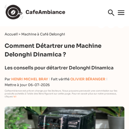
Accueil
>
Machine à Café Delonghi
Comment Détartrer une Machine
Delonghi Dinamica ?
Les conseils pour détartrer Delonghi Dinamica
Par
HENRI MICHEL BRAY
Fait vérifié
OLIVIER BÉRANGER
Mettre à jour 06-07-2026
Cafeambiance est pris en charge par les lecteurs. Nous pouvons percevoir une commission sur les
produits achetés à l'aide des liens figurant sur cette page. Pour en savoir plus sur notre processus,
cliquez
ici